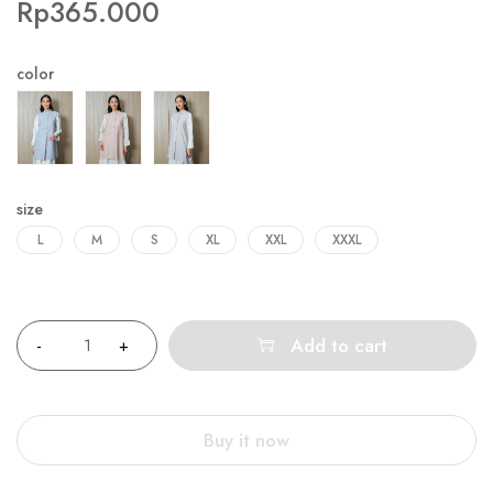
Rp
365.000
color
size
L
M
S
XL
XXL
XXXL
Quantity
Add to cart
Buy it now