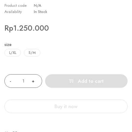
Product code
N/A
Availability
In Stock
Rp
1.250.000
size
L/XL
S/M
Quantity
Add to cart
Buy it now