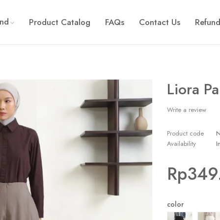
and
Product Catalog
FAQs
Contact Us
Refund
Liora Pa
Write a review
Product code
Availability
I
Rp
349
color