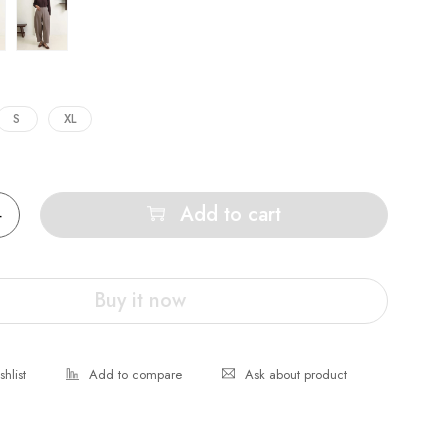
S
XL
Add to cart
Buy it now
Ask about product