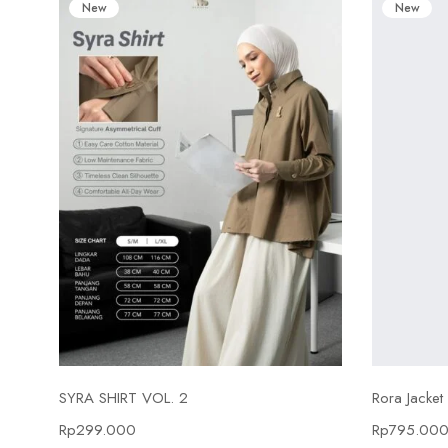
New
New
Select options
SYRA SHIRT VOL. 2
Rora Jacket
Rp
299.000
Rp
795.00