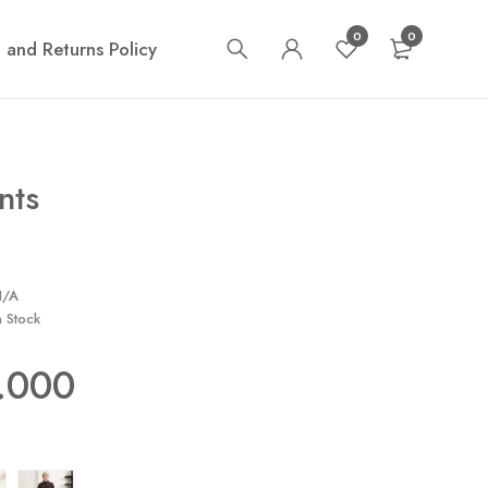
0
0
 and Returns Policy
nts
N/A
n Stock
.000