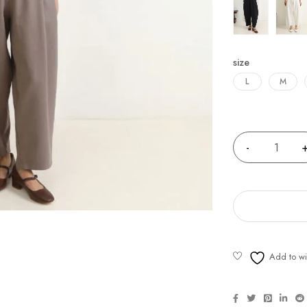
size
L
M
Quantity