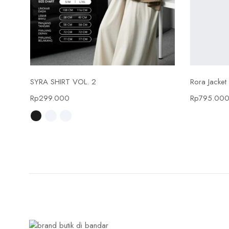
Select options
SYRA SHIRT VOL. 2
Rora Jacket
Rp
299.000
Rp
795.00