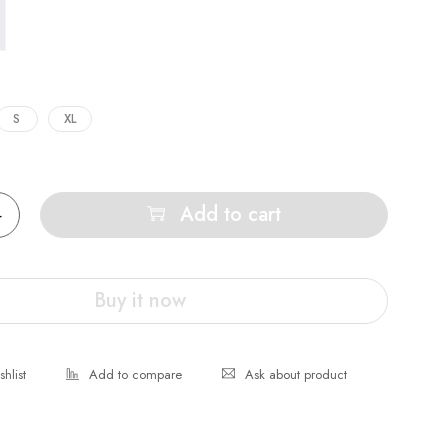
S
XL
Add to cart
Buy it now
Ask about product