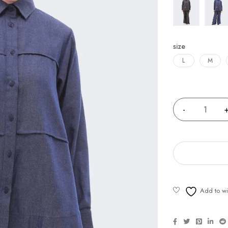
size
L
M
Quantity