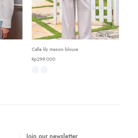
Select options
Calla lily masion blouse
Calla
Rp
299.000
Rp
4
Join our newsletter