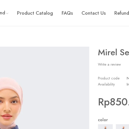
and
Product Catalog
FAQs
Contact Us
Refund
Mirel Se
Write a review
Product code
Availability
I
Rp
850
color