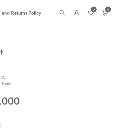
0
0
 and Returns Policy
t
N/A
n Stock
.000