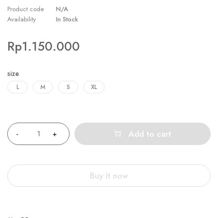
Product code
N/A
Availability
In Stock
Rp
1.150.000
size
L
M
S
XL
Quantity
Add to cart
Buy it now